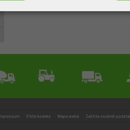
Impressum
Etički kodeks
Mapa weba
Zaštita osobnih podata