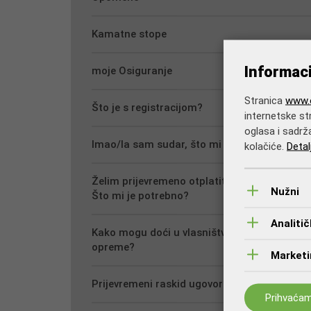
Kamatne stope
Informac
moje Osiguranje
Stranica
www.o
Što je s registracijom?
internetske str
oglasa i sadrž
Imao/la sam sudar, što mi je činiti?
kolačiće.
Detal
Želim prijevremeno otplatiti leasing.
Nužni
Što mi je potrebno?
Analitič
Kako mogu doći u vlasništvo vozila i/ili
opreme?
Marketin
Prijevremeni raskid ugovora
Prihvaća