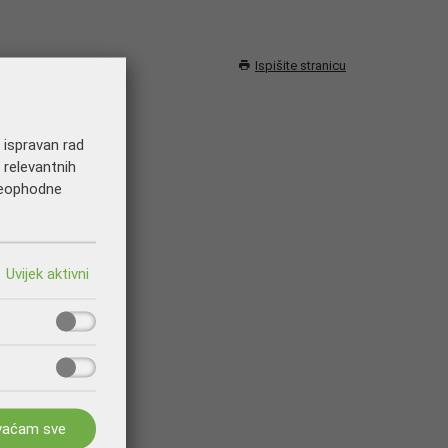
Ispišite stranicu
a ispravan rad
 relevantnih
 neophodne
vaćam sve