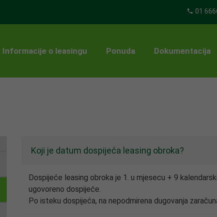
01 666
Informacije o leasingu
Ponuda
Dokumentacija
Koji je datum dospijeća leasing obroka?
Dospijeće leasing obroka je 1. u mjesecu + 9 kalendarsk
ugovoreno dospijeće.
Po isteku dospijeća, na nepodmirena dugovanja zaraču