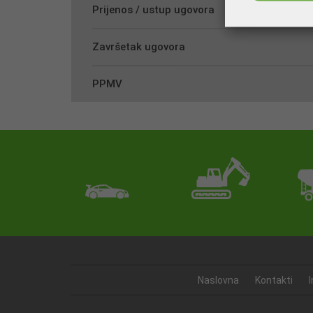
Prijenos / ustup ugovora
Završetak ugovora
PPMV
Naslovna
Kontakti