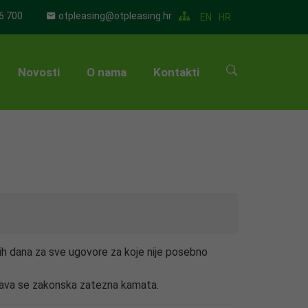
6 700
otpleasing@otpleasing.hr
EN
HR
Novosti
O nama
Kontakti
▼
▼
▼
▼
▼
ih dana za sve ugovore za koje nije posebno
▼
nava se zakonska zatezna kamata.