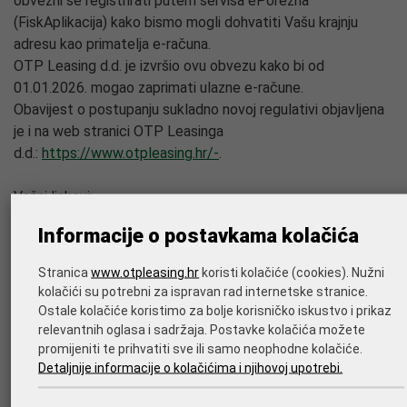
obvezni se registrirati putem servisa ePorezna
(FiskAplikacija) kako bismo mogli dohvatiti Vašu krajnju
adresu kao primatelja e-računa.
OTP Leasing d.d. je izvršio ovu obvezu kako bi od
01.01.2026. mogao zaprimati ulazne e-račune.
Obavijest o postupanju sukladno novoj regulativi objavljena
je i na web stranici OTP Leasinga
d.d.:
https://www.otpleasing.hr/-
.
Važni linkovi:
Registracija na FiskAplikaciju (Administracija adresa i
Informacije o postavkama kolačića
ovlaštenja) pomoću digitalnog
certifikata:
https://fiskaplikacija.porezna-uprava.hr/pocetna
;
Stranica
www.otpleasing.hr
koristi kolačiće (cookies). Nužni
Prijava poslovnih prostora i radnog vremena:
https://e-
kolačići su potrebni za ispravan rad internetske stranice.
porezna.porezna-uprava.hr/PPP/index.html#/app/obveznik
;
Ostale kolačiće koristimo za bolje korisničko iskustvo i prikaz
Pitanja i
relevantnih oglasa i sadržaja. Postavke kolačića možete
odgovori:
promijeniti te prihvatiti sve ili samo neophodne kolačiće.
https://porezna.gov.hr/fiskalizacija/api/dokumenti/
Detaljnije informacije o kolačićima i njihovoj upotrebi.
Provjera prijavljenih klijenata kojima je FINA informacijski
posrednik:
https://digitalneusluge.fina.hr/eRacunJT/web/nap