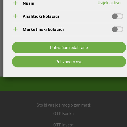
pretraga
:
Nužni
Pregled mogućnosti postojećeg i budućeg testnog
okruženja za projekt Fiskalizacija 2.0
Analitički kolačići
Fiskalizacija 2.0 - Primjeri i način postupanja
.
Marketinški kolačići
Unaprijed hvala na razumijevanju i podršci,
Prihvaćam odabrane
Vaš OTP Leasing dd
Prihvaćam sve
Ispišite stranicu
Što bi vas još moglo zanimati:
OTP Banka
OTP Invest