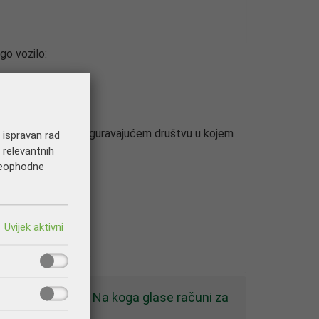
go vozilo:
i autoodgovornosti osiguravajućem društvu u kojem
a ispravan rad
nu nezgodu).
 relevantnih
 neophodne
rijave štete,
 u ovlašteni servis.
popravka vozila? Na koga glase računi za