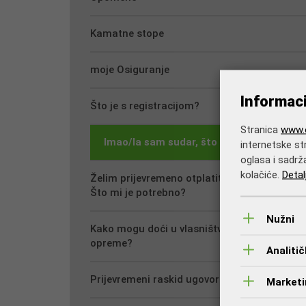
Kamatne stope
moje Osiguranje
Informac
Što je s registracijom?
Stranica
www.o
Imao/la sam sudar, što mi je činiti?
internetske str
oglasa i sadrž
kolačiće.
Detal
Želim prijevremeno otplatiti leasing.
Što mi je potrebno?
Nužni
Kako mogu doći u vlasništvo vozila i/ili
opreme?
Analitič
Prijevremeni raskid ugovora
Marketin