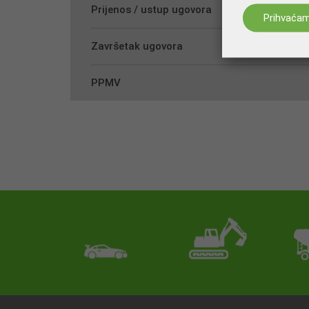
Prijenos / ustup ugovora
Prihvaća
Završetak ugovora
PPMV