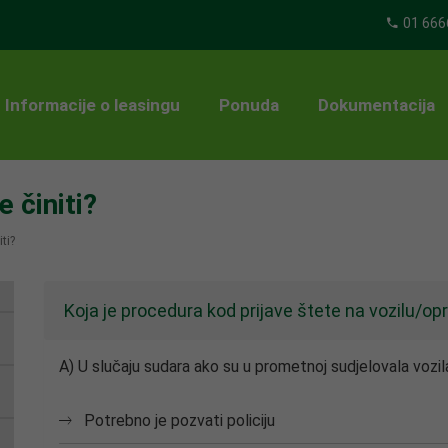
01 666
Informacije o leasingu
Ponuda
Dokumentacija
 činiti?
ti?
Koja je procedura kod prijave štete na vozilu/op
A) U slučaju sudara ako su u prometnoj sudjelovala vozil
Potrebno je pozvati policiju