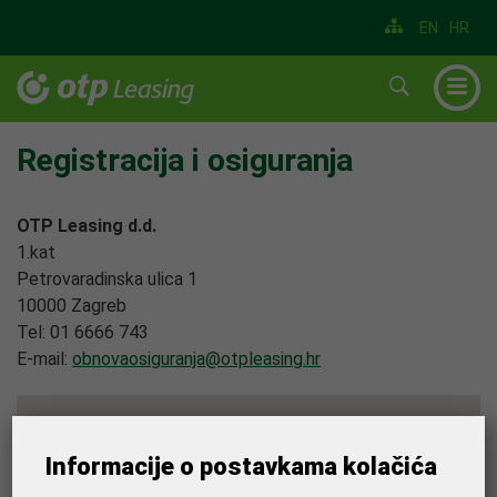
EN
HR
▼
▼
Registracija i osiguranja
▼
OTP Leasing d.d.
▼
1.kat
Petrovaradinska ulica 1
▼
10000 Zagreb
▼
Tel:
01 6666 743
E-mail:
obnovaosiguranja@otpleasing.hr
Informacije o postavkama kolačića