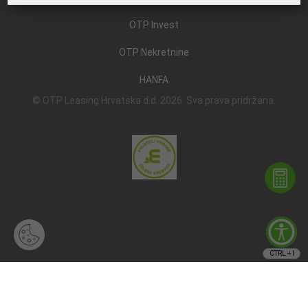
OTP Invest
OTP Nekretnine
HANFA
© OTP Leasing Hrvatska d.d. 2026. Sva prava pridržana.
CTRL + I