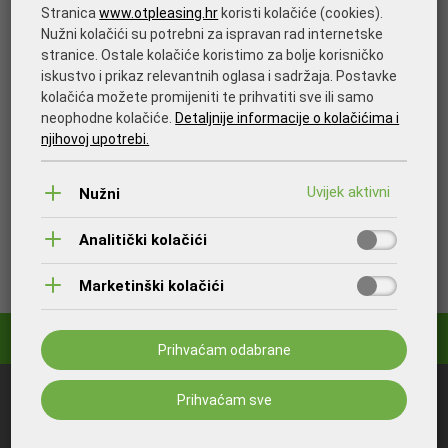
Stranica
www.otpleasing.hr
koristi kolačiće (cookies).
Nužni kolačići su potrebni za ispravan rad internetske
stranice. Ostale kolačiće koristimo za bolje korisničko
iskustvo i prikaz relevantnih oglasa i sadržaja. Postavke
kolačića možete promijeniti te prihvatiti sve ili samo
neophodne kolačiće.
Detaljnije informacije o kolačićima i
njihovoj upotrebi.
Nužni
Analitički kolačići
Ispišite stranicu
Marketinški kolačići
Prihvaćam odabrane
Prihvaćam sve
Što bi vas još moglo zanimati:
OTP Banka