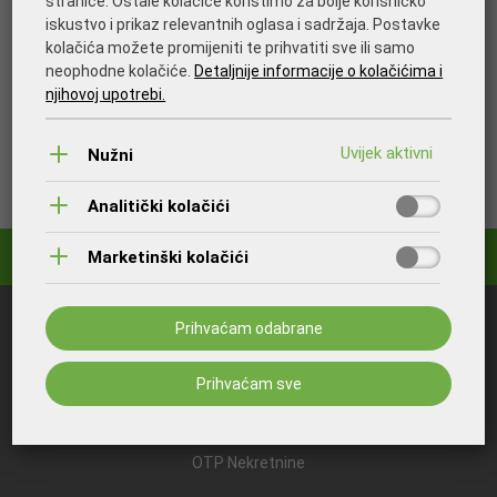
stranice. Ostale kolačiće koristimo za bolje korisničko
projekte energetske učinkovitosti te u razvoj obnovljivih
iskustvo i prikaz relevantnih oglasa i sadržaja. Postavke
izvora. Kupnjom ZelEn-a u svom poslovanju odlučili smo se
kolačića možete promijeniti te prihvatiti sve ili samo
za društveno odgovorno poslovanje, brigu o okolišu i
neophodne kolačiće.
Detaljnije informacije o kolačićima i
korištenju energije iz obnovljivih izvora.
njihovoj upotrebi.
Nužni
Ispišite stranicu
Analitički kolačići
Marketinški kolačići
Prihvaćam odabrane
Što bi vas još moglo zanimati:
OTP Banka
Prihvaćam sve
OTP Invest
OTP Nekretnine