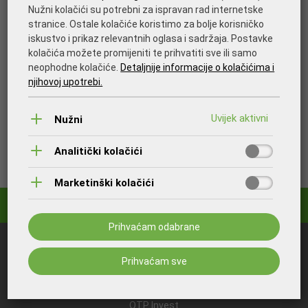
Nužni kolačići su potrebni za ispravan rad internetske
stranice. Ostale kolačiće koristimo za bolje korisničko
iskustvo i prikaz relevantnih oglasa i sadržaja. Postavke
kolačića možete promijeniti te prihvatiti sve ili samo
neophodne kolačiće.
Detaljnije informacije o kolačićima i
njihovoj upotrebi.
Nužni
Analitički kolačići
Marketinški kolačići
Prihvaćam odabrane
Što bi vas još moglo zanimati:
Prihvaćam sve
OTP Banka
OTP Invest