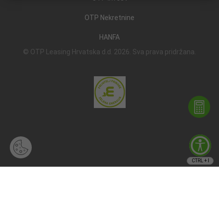
OTP Nekretnine
HANFA
© OTP Leasing Hrvatska d.d. 2026. Sva prava pridržana.
CTRL + I