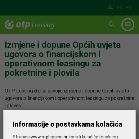
EN
HR
▼
▼
Izmjene i dopune Općih uvjeta
ugovora o financijskom i
▼
operativnom leasingu za
▼
pokretnine i plovila
▼
OTP Leasing d.d. je usvojio izmijene i dopune Općih uvjeta
▼
ugovora o financijskom i operativnom leasingu za pokretnine
i plovila.
Predmetni Opći uvjeti 08 stupaju na snagu i primjenjuju se
od 01.01.2023. godine.
Informacije o postavkama kolačića
Ispišite stranicu
Stranica
www.otpleasing.hr
koristi kolačiće (cookies).