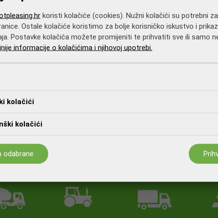
i dokument možete nam dostaviti na e-mail
pda@otpleasing.hr
, a
tpleasing.hr
koristi kolačiće (cookies). Nužni kolačići su potrebni z
anice. Ostale kolačiće koristimo za bolje korisničko iskustvo i prikaz
aja. Postavke kolačića možete promijeniti te prihvatiti sve ili samo
jnije informacije o kolačićima i njihovoj upotrebi.
traženi identifikacijski dokument.
ki kolačići
ški kolačići
m odabrane
Prih