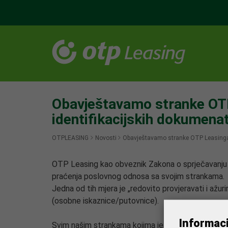
Obavještavamo stranke OTP 
identifikacijskih dokumena
OTPLEASING
Novosti
Obavještavamo stranke OTP Leasinga d
OTP Leasing kao obveznik Zakona o sprječavanju p
praćenja poslovnog odnosa sa svojim strankama.
Jedna od tih mjera je „redovito provjeravati i až
(osobne iskaznice/putovnice).
Informac
Svim našim strankama kojima je istekao identifik