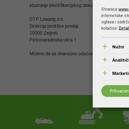
ažuriranja identifikacijskog dokumenta. Skeniran
Stranica
www.o
internetske str
OTP Leasing d.d.
oglasa i sadrž
Direkcija podrške prodaji
kolačiće.
Detal
10000 Zagreb
Petrovaradinska ulica 1
Nužni
Molimo da se obavezno odazovete i dostavite nam 
Analitič
Marketin
Prihvaća