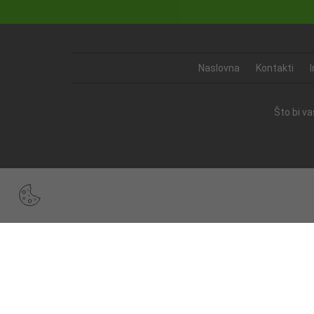
Naslovna
Kontakti
Što bi v