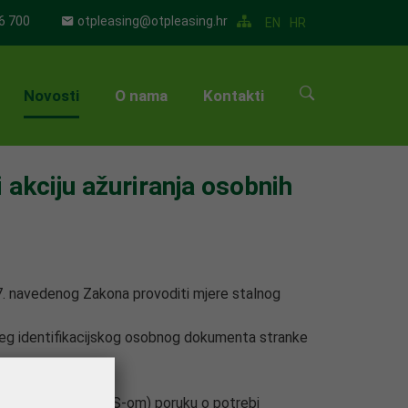
6 700
otpleasing@otpleasing.hr
EN
HR
Novosti
O nama
Kontakti
▼
akciju ažuriranja osobnih
▼
▼
▼
37. navedenog Zakona provoditi mjere stalnog
▼
žećeg identifikacijskog osobnog dokumenta stranke
▼
m, e-mailom ili SMS-om) poruku o potrebi