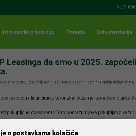
01 666
Informacije o leasingu
Ponuda
Dokumentacija
Leasinga da smo u 2025. započeli 
ta.
a smo u 2025. započeli akciju ažuriranja osobnih identifikacijskih dokumenata.
ranja novca i financiranja terorizma dužan je temeljem članka 
urirati prikupljene dokumente“ što podrazumijeva prikupljanje va
ije o postavkama kolačića
acijski dokument kojim OTP Leasing raspolaže uputili smo (pošto