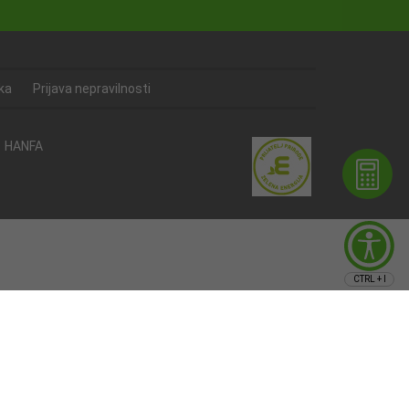
ka
Prijava nepravilnosti
HANFA
CTRL + I