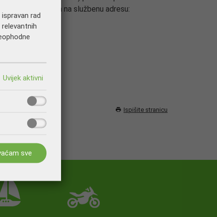
 presliku dokumenta na službenu adresu:
a ispravan rad
 relevantnih
 neophodne
Ispišite stranicu
vaćam sve