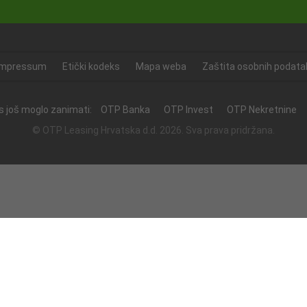
Impressum
Etički kodeks
Mapa weba
Zaštita osobnih podata
as još moglo zanimati:
OTP Banka
OTP Invest
OTP Nekretnine
© OTP Leasing Hrvatska d.d. 2026. Sva prava pridržana.