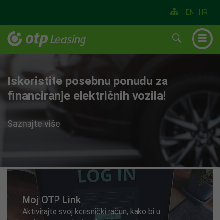
EN
HR
▼
▼
Tu smo.
Iskoristite posebnu ponudu za
Nadogradili smo i redizajnirali portal
Provjerite naše prodajne akcije,
Provjerite našu ponudu za financiranje
▼
financiranje električnih vozila!
Moj OTP Link
odaberite najpovoljnije uvjete
teretnih vozila!
▼
financiranja!
Saznajte više
Saznajte više
Saznajte više
▼
Saznajte više
▼
Moj OTP Link
Aktivirajte svoj korisnički račun, kako bi u