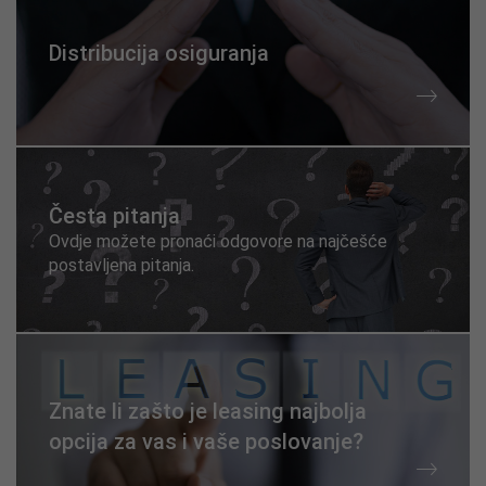
Distribucija osiguranja
Česta pitanja
Ovdje možete pronaći odgovore na najčešće
postavljena pitanja.
Znate li zašto je leasing najbolja
opcija za vas i vaše poslovanje?