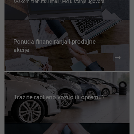
svakom trenutku imali uvid u stanje ugovora.
Ponuda financiranja i prodajne
akcije
Tražite rabljeno vozilo ili opremu?