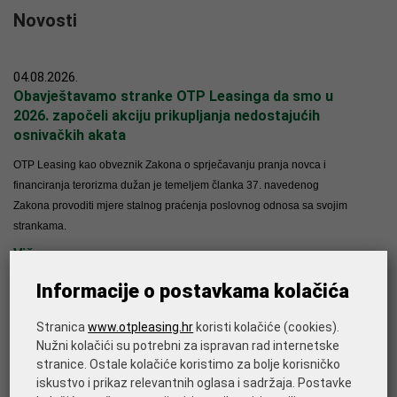
Novosti
04.08.2026.
Obavještavamo stranke OTP Leasinga da smo u
2026. započeli akciju prikupljanja nedostajućih
osnivačkih akata
OTP Leasing kao obveznik Zakona o sprječavanju pranja novca i
financiranja terorizma dužan je temeljem članka 37. navedenog
Zakona provoditi mjere stalnog praćenja poslovnog odnosa sa svojim
strankama.
Više
Informacije o postavkama kolačića
Stranica
www.otpleasing.hr
koristi kolačiće (cookies).
17.07.2026.
Nužni kolačići su potrebni za ispravan rad internetske
Obavještavamo stranke OTP Leasinga da smo u
stranice. Ostale kolačiće koristimo za bolje korisničko
2026. započeli akciju ažuriranja osobnih
iskustvo i prikaz relevantnih oglasa i sadržaja. Postavke
identifikacijskih dokumenata