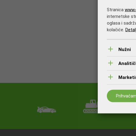
Stranica
www.o
internetske str
oglasa i sadrž
kolačiće.
Detal
Nužni
Analitič
Marketin
Prihvaća