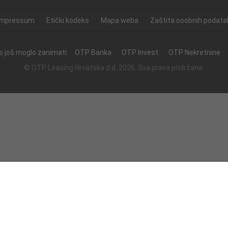
Impressum
Etički kodeks
Mapa weba
Zaštita osobnih podata
as još moglo zanimati:
OTP Banka
OTP Invest
OTP Nekretnine
© OTP Leasing Hrvatska d.d. 2026. Sva prava pridržana.