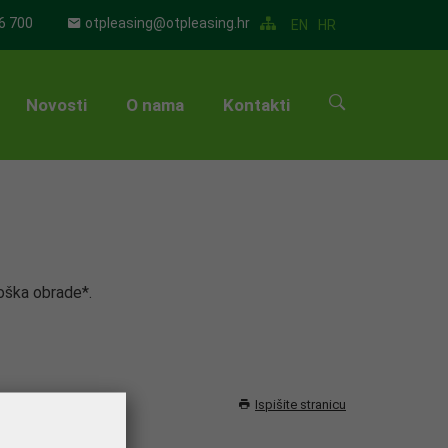
6 700
otpleasing@otpleasing.hr
EN
HR
Novosti
O nama
Kontakti
▼
▼
▼
roška obrade*.
▼
▼
▼
Ispišite stranicu