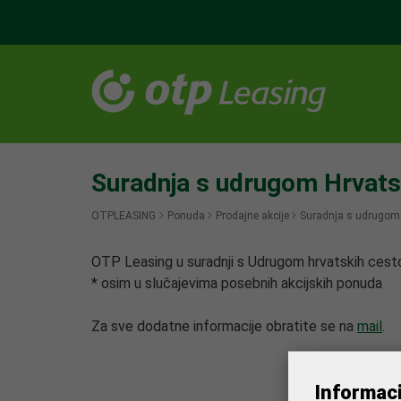
Suradnja s udrugom Hrvatsk
OTPLEASING
Ponuda
Prodajne akcije
Suradnja s udrugom 
OTP Leasing u suradnji s Udrugom hrvatskih cestov
* osim u slučajevima posebnih akcijskih ponuda
Za sve dodatne informacije obratite se na
mail
.
Informac