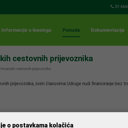
01 666
Informacije o leasingu
Ponuda
Dokumentacija
ih cestovnih prijevoznika
Hrvatskih cestovnih prijevoznika
nih prijevoznika, svim članovima Udruge nudi financiranje bez t
ije o postavkama kolačića