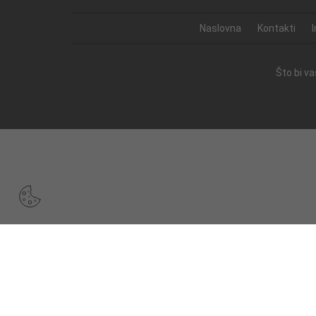
Naslovna
Kontakti
Što bi v