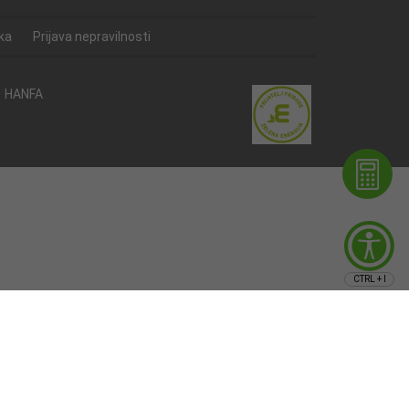
ka
Prijava nepravilnosti
HANFA
CTRL + I