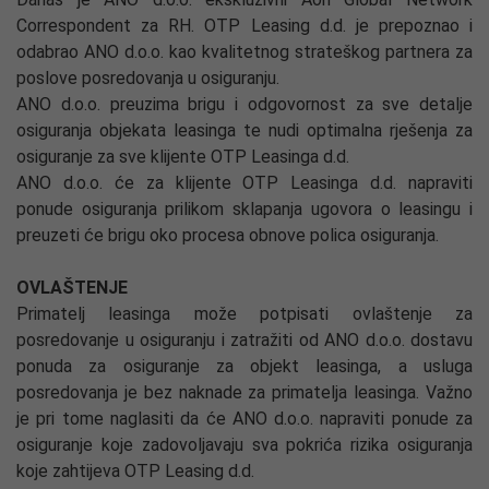
Correspondent za RH. OTP Leasing d.d. je prepoznao i
odabrao ANO d.o.o. kao kvalitetnog strateškog partnera za
poslove posredovanja u osiguranju.
ANO d.o.o. preuzima brigu i odgovornost za sve detalje
osiguranja objekata leasinga te nudi optimalna rješenja za
osiguranje za sve klijente OTP Leasinga d.d.
ANO d.o.o. će za klijente OTP Leasinga d.d. napraviti
ponude osiguranja prilikom sklapanja ugovora o leasingu i
preuzeti će brigu oko procesa obnove polica osiguranja.
OVLAŠTENJE
Primatelj leasinga može potpisati ovlaštenje za
posredovanje u osiguranju i zatražiti od ANO d.o.o. dostavu
ponuda za osiguranje za objekt leasinga, a usluga
posredovanja je bez naknade za primatelja leasinga. Važno
je pri tome naglasiti da će ANO d.o.o. napraviti ponude za
osiguranje koje zadovoljavaju sva pokrića rizika osiguranja
koje zahtijeva OTP Leasing d.d.