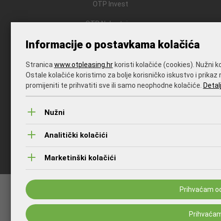
OTP Invest
OTP Nekretnine
Informacije o postavkama kolačića
HANFA
© OTP Leasing Hrvatska d.d. 2026. Sva prava pridržana.
Stranica
www.otpleasing.hr
koristi kolačiće (cookies). Nužni k
Ostale kolačiće koristimo za bolje korisničko iskustvo i prika
promijeniti te prihvatiti sve ili samo neophodne kolačiće.
Detalj
Nužni
Analitički kolačići
Marketinški kolačići
Prihvaćam o
Prihvaća