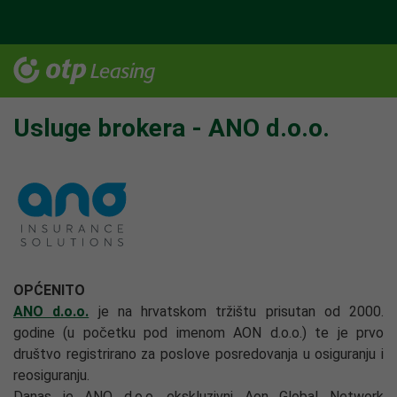
Usluge brokera - ANO d.o.o.
OPĆENITO
ANO d.o.o.
je na hrvatskom tržištu prisutan od 2000.
godine (u početku pod imenom AON d.o.o.) te je prvo
društvo registrirano za poslove posredovanja u osiguranju i
reosiguranju.
Danas je ANO d.o.o. ekskluzivni Aon Global Network