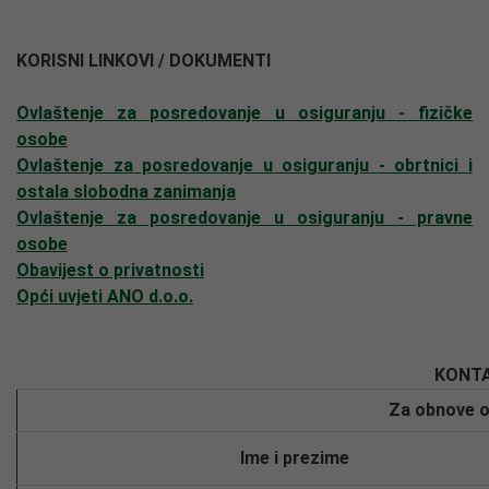
KORISNI LINKOVI / DOKUMENTI
Ovlaštenje za posredovanje u osiguranju - fizičke
osobe
Ovlaštenje za posredovanje u osiguranju - obrtnici i
ostala slobodna zanimanja
Ovlaštenje za posredovanje u osiguranju - pravne
osobe
Obavijest o privatnosti
Opći uvjeti ANO d.o.o.
KONTA
Za obnove o
Ime i prezime