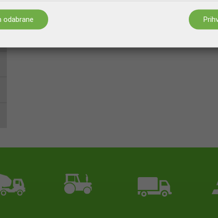
m odabrane
Prih