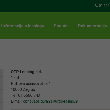
01 666
Informacije o leasingu
Ponuda
Dokumentacija
OTP Leasing d.d.
1.kat
Petrovaradinska ulica 1
10000 Zagreb
Tel:
01 6666 743
E-mail:
obnovaosiguranja@otpleasing.hr