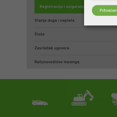
Registracija i osiguranja
Prihvaća
Stanje duga i naplata
Štete
Završetak ugovora
Računovodstvo leasinga