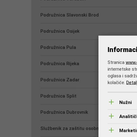
Podružnica Slavonski Brod
Podružnica Osijek
Podružnica Pula
Informac
Stranica
www.o
Podružnica Rijeka
internetske str
oglasa i sadrž
Podružnica Zadar
kolačiće.
Detal
Podružnica Split
Nužni
Podružnica Dubrovnik
Analitič
Službenik za zaštitu osobnih podataka
Marketin