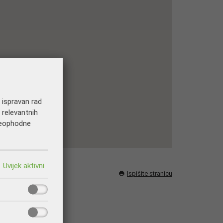
a ispravan rad
 relevantnih
 neophodne
Ispišite stranicu