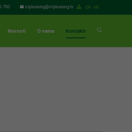
6 700
otpleasing@otpleasing.hr
EN
HR
Novosti
O nama
Kontakti
▼
▼
▼
▼
▼
▼