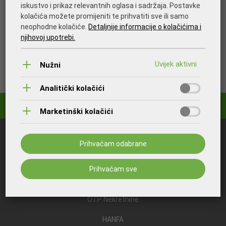
iskustvo i prikaz relevantnih oglasa i sadržaja. Postavke
kolačića možete promijeniti te prihvatiti sve ili samo
neophodne kolačiće.
Detaljnije informacije o kolačićima i
njihovoj upotrebi.
Nužni
Analitički kolačići
Marketinški kolačići
Što bi vas još moglo zanimati:
Prihvaćam odabrane
OTP Banka
Prihvaćam sve
OTP Invest
OTP Nekretnine
HANFA