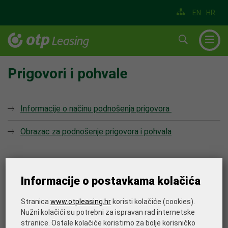
EN
HR
▼
▼
Prigovori i pohvale
▼
▼
Informacije o načinu podnošenja prigovora
▼
Obrazac za podnošenje prigovora i pohvala
▼
Ispišite stranicu
Informacije o postavkama kolačića
Stranica
www.otpleasing.hr
koristi kolačiće (cookies).
Nužni kolačići su potrebni za ispravan rad internetske
stranice. Ostale kolačiće koristimo za bolje korisničko