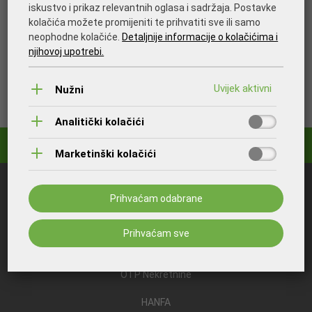
iskustvo i prikaz relevantnih oglasa i sadržaja. Postavke
kolačića možete promijeniti te prihvatiti sve ili samo
neophodne kolačiće.
Detaljnije informacije o kolačićima i
njihovoj upotrebi.
Nužni
Analitički kolačići
Marketinški kolačići
Što bi vas još moglo zanimati:
Prihvaćam odabrane
OTP Banka
Prihvaćam sve
OTP Invest
OTP Nekretnine
HANFA