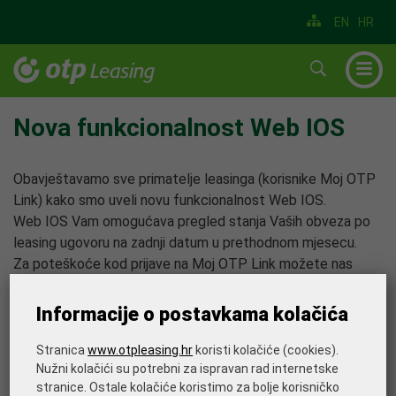
EN
HR
▼
▼
Nova funkcionalnost Web IOS
▼
Obavještavamo sve primatelje leasinga (korisnike Moj OTP
▼
Link) kako smo uveli novu funkcionalnost Web IOS.
Web IOS Vam omogućava pregled stanja Vaših obveza po
▼
leasing ugovoru na zadnji datum u prethodnom mjesecu.
▼
Za poteškoće kod prijave na Moj OTP Link možete nas
kontaktirati putem e-adrese:
OrganizacijaiIT@otpleasing.hr
.
Informacije o postavkama kolačića
Ispišite stranicu
Stranica
www.otpleasing.hr
koristi kolačiće (cookies).
Nužni kolačići su potrebni za ispravan rad internetske
stranice. Ostale kolačiće koristimo za bolje korisničko