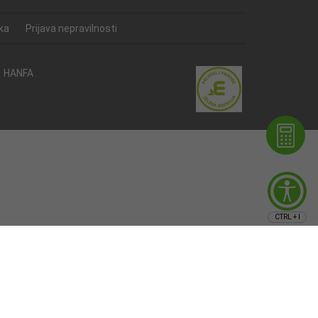
ka
Prijava nepravilnosti
HANFA
CTRL + I