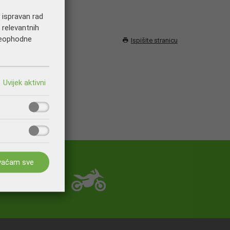
a ispravan rad
 relevantnih
 neophodne
Ispišite stranicu
vaćam sve