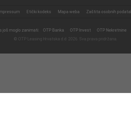
Impressum
Etički kodeks
Mapa weba
Zaštita osobnih podata
as još moglo zanimati:
OTP Banka
OTP Invest
OTP Nekretnine
© OTP Leasing Hrvatska d.d. 2026. Sva prava pridržana.