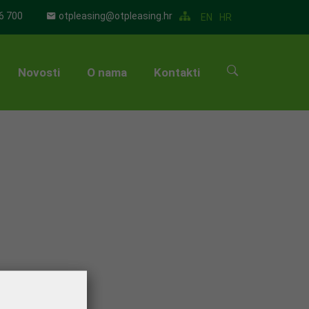
6 700
otpleasing@otpleasing.hr
EN
HR
Novosti
O nama
Kontakti
▼
▼
▼
▼
▼
▼