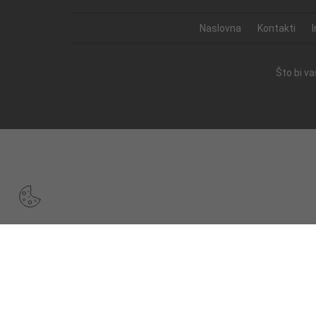
Naslovna
Kontakti
Što bi v