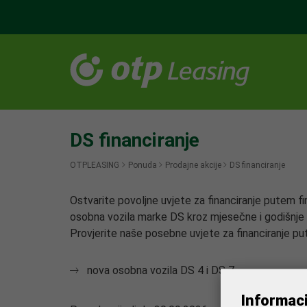
DS financiranje
OTPLEASING
Ponuda
Prodajne akcije
DS financiranje
Ostvarite povoljne uvjete za financiranje putem fin
osobna vozila marke DS kroz mjesečne i godišnje 
Provjerite naše posebne uvjete za financiranje pu
nova osobna vozila DS 4 i DS 7
Informac