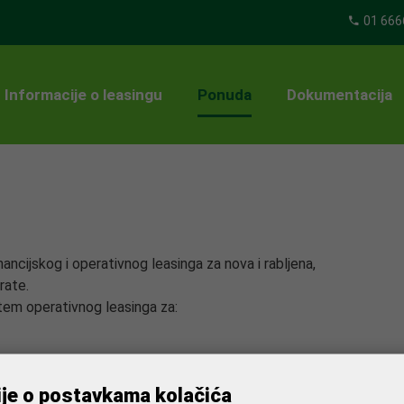
01 666
Informacije o leasingu
Ponuda
Dokumentacija
ancijskog i operativnog leasinga za nova i rabljena,
rate.
tem operativnog leasinga za:
ije o postavkama kolačića